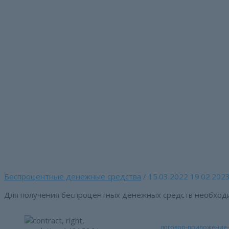
Перейти
к
содержимому
Комплект документов
денежных средств ч
Главная страница
»
Комплект документов для предоставле
Беспроцентные денежные средства
/
15.03.2022
19.02.202
Для получения беспроцентных денежных средств необход
договор-приложение-