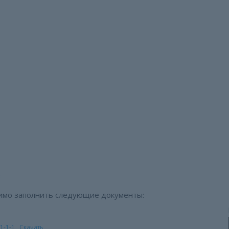
 для предоставления 
ленам Профсоюза
ния беспроцентных денежных средств членам Профсоюза
3
имо заполнить следующие документы:
1-1-1
Скачать