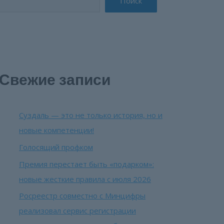
Поиск
Свежие записи
Суздаль — это не только история, но и
новые компетенции!
Голосящий профком
Премия перестает быть «подарком»:
новые жесткие правила с июля 2026
Росреестр совместно с Минцифры
реализовал сервис регистрации