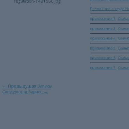
Положение-о-ссуде-
приложение-2
Скача
приложение-3
Скача
приложение-4
Скача
приложение-5
Скача
приложение-6
Скача
приложение-7
Скача
Навигация
←
Предыдущая Запись
по
Следующая Запись
→
записям