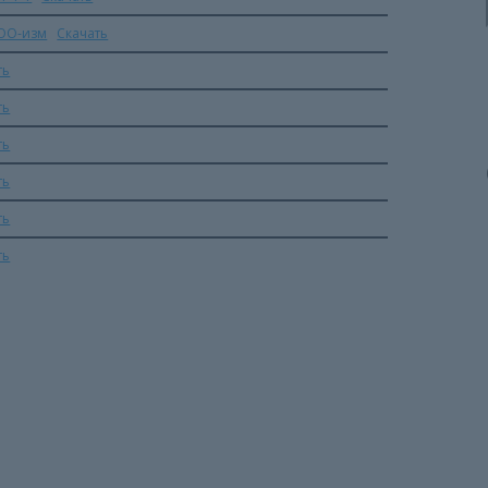
НОО-изм
Скачать
ть
ть
ть
ть
ть
ть