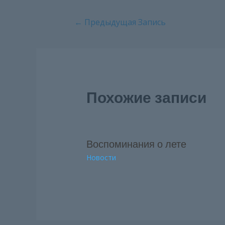
Навигация
←
Предыдущая Запись
по
записям
Похожие записи
Воспоминания о лете
Новости