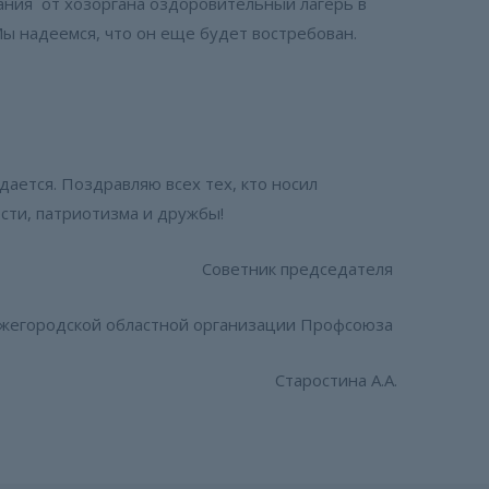
вания от хозоргана оздоровительный лагерь в
ы надеемся, что он еще будет востребован.
ается. Поздравляю всех тех, кто носил
ости, патриотизма и дружбы!
Советник председателя
жегородской областной организации Профсоюза
Старостина А.А.