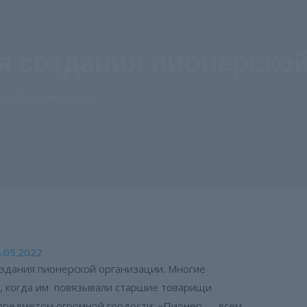
ня создания пионерско
ерской организации
.05.2022
создания пионерской организации. Многие
ь, когда им повязывали старшие товарищи
л предметом огромной гордости: «Пионер — всем