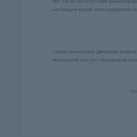
лет. Но из-за отсутствия финансиро
настоящее время законсервирован. М
Сейчас пионерское движение возрожд
пионерский галстук с праздником юн
Ни