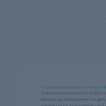
100 лет со Д
Главная страница
»
100 лет со Дня создания пион
Оставьте комментарий
/
Новости
/
18
19 мая исполняется 100 лет со Дня 
взрослые до сих пор помнят тот ден
красный галстук. Статус пионера бы