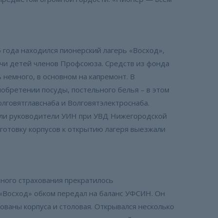
 года находился пионерский лагерь «Восход»,
чи детей членов Профсоюза. Средств из фонда
 немного, в основном на капремонт. В
обретении посуды, постельного белья – в этом
лговятглавснаба и Волговятэлектроснаба.
ли руководители УИН при УВД Нижегородской
дготовку корпусов к открытию лагеря выезжали
ьного страхования прекратилось
«Восход» обком передал на баланс УФСИН. Он
ованы корпуса и столовая. Открывался несколько