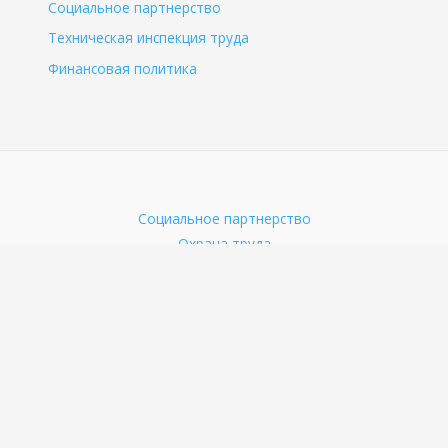
Социальное партнерство
Техническая инспекция труда
Финансовая политика
Социальное партнерство
Охрана труда
Правозащитная работа
Организационная работа
Финансовая политика
Copyright © 2026 Нижегородская областная организация