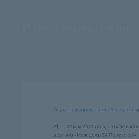
Итоги молодежног
Главная страница
»
Итоги молодежного форума «М
Оставьте комментарий
/
Молодежный
21 — 22 мая 2022 года, на базе панс
девизом «Молодежь ZA Профсоюз!» 