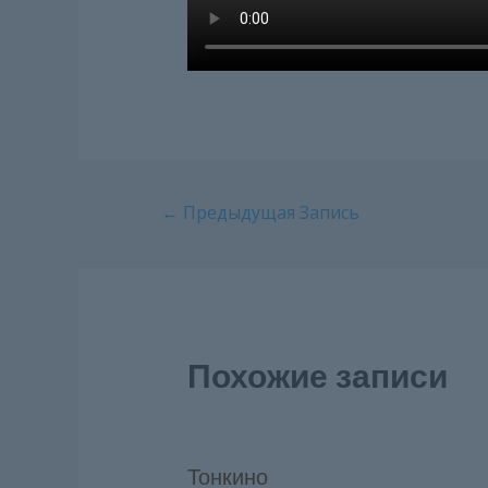
Навигация
←
Предыдущая Запись
по
записям
Похожие записи
Тонкино