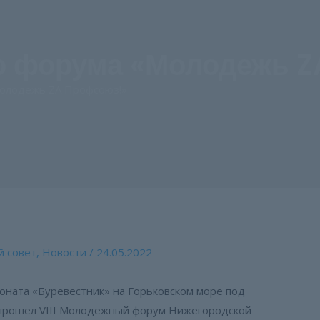
о форума «Молодежь 
олодежь ZA Профсоюз!»
 совет
,
Новости
/
24.05.2022
ионата «Буревестник» на Горьковском море под
прошел VIII Молодежный форум Нижегородской