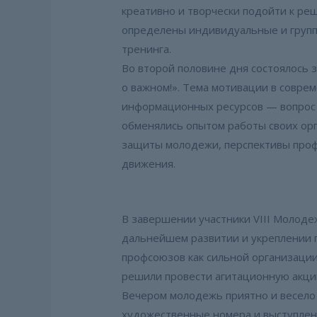
креативно и творчески подойти к ре
определены индивидуальные и групп
тренинга.
Во второй половине дня состоялось 
о важном!». Тема мотивации в совре
информационных ресурсов — вопрос 
обменялись опытом работы своих ор
защиты молодежи, перспективы проф
движения.
В завершении участники VIII Молод
дальнейшем развитии и укреплении 
профсоюзов как сильной организации
решили провести агитационную акцию
Вечером молодежь приятно и весело 
художественные номера и выступлени