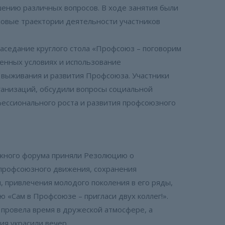
шению различных вопросов. В ходе занятия были
овые траектории деятельности участников
заседание круглого стола «Профсоюз – поговорим
менных условиях и использование
выживания и развития Профсоюза. Участники
ганизаций, обсудили вопросы социальной
ессионального роста и развития профсоюзного
ежного форума приняли Резолюцию о
профсоюзного движения, сохранения
, привлечения молодого поколения в его ряды,
 «Сам в Профсоюзе – пригласи двух коллег!».
провела время в дружеской атмосфере, а
я украсили вечер.