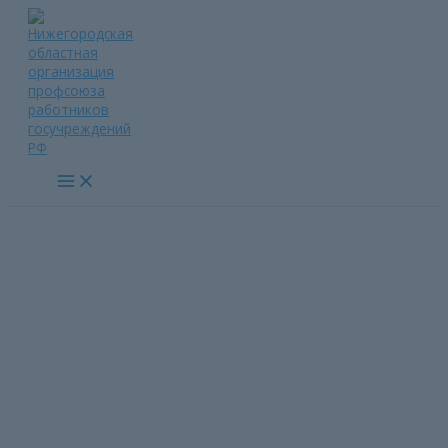
Перейти
к
содержимому
Main
Menu
Лукояновская РПО приняла
участие в фестивале
«Ромашковый луг»
Главная страница
»
Лукояновская РПО приняла участие в
фестивале «Ромашковый луг»