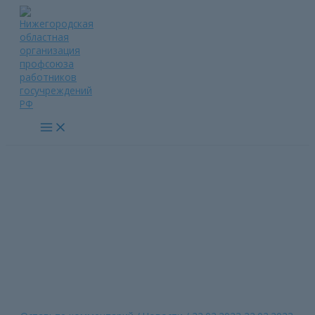
Перейти
к
содержимому
Main
Menu
С Днем защитника
Отечества!
Главная страница
»
С Днем защитника Отечества!