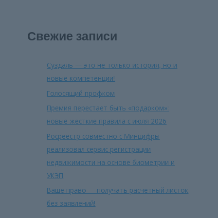
Свежие записи
Суздаль — это не только история, но и
новые компетенции!
Голосящий профком
Премия перестает быть «подарком»:
новые жесткие правила с июля 2026
Росреестр совместно с Минцифры
реализовал сервис регистрации
недвижимости на основе биометрии и
УКЭП
Ваше право — получать расчетный листок
без заявлений!