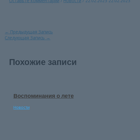
Оставьте комментарий
/
Новости
/
22.02.2023
22.02.2023
Навигация
←
Предыдущая Запись
по
Следующая Запись
→
записям
Похожие записи
Воспоминания о лете
Новости