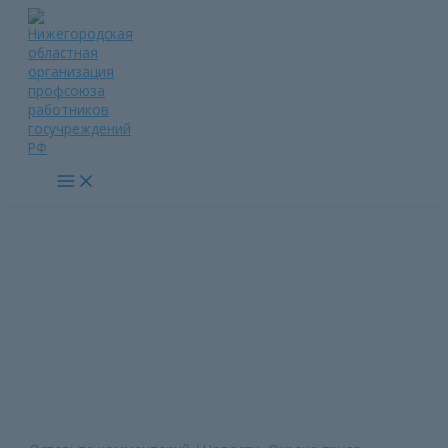
Перейти
к
содержимому
Main
Menu
Новое в Акте о несчастном
случае
Главная страница
»
Новое в Акте о несчастном случае