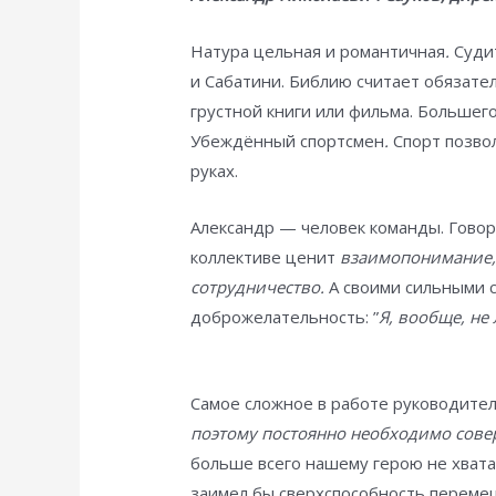
Натура цельная и романтичная
.
Судит
и Сабатини. Библию считает обязате
грустной книги или фильма. Большего
Убеждённый спортсмен
.
Спорт позвол
руках.
Александр — человек команды. Говори
коллективе ценит
взаимопонимание, 
сотрудничество.
А своими сильными 
доброжелательность: ”
Я, вообще, не
Самое сложное в работе руководите
поэтому постоянно необходимо сове
больше всего нашему герою не хвата
заимел бы сверхспособность переме