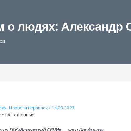
 о людях: Александр 
ков
дях
,
Новости первичек
/
14.03.2023
и ответственные.
ктор ГБУ «Ветлужский СРЦИ» — член Профсоюза.