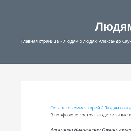
Людям
Главная страница
»
Людям о людях: Александр Сау
Оставьте комментарий
/
Людям о лю
В профсоюзе состоят люди сильные 
Александр Николаевич Сауков, дире