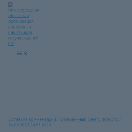
Перейти
к
содержимому
Main
Menu
С Днем молодежи!
Главная страница
»
С Днем молодежи!
Оставьте комментарий
/
Молодежный совет
,
Новости
/
24.06.2023
24.06.2023