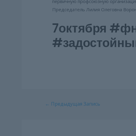
первичную профсоюзную организацию
Председатель Лилия Олеговна Ворон
7октября #ф
#задостойны
Навигация
←
Предыдущая Запись
по
записям