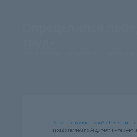
Определился побе
труд»
Главная страница
»
Определился победитель акци
Оставьте комментарий
/
Новости
,
Но
Поздравляем победителя интернет-