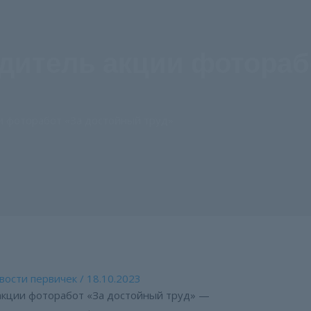
дитель акции фотораб
и фоторабот «За достойный труд»
вости первичек
/
18.10.2023
акции фоторабот «За достойный труд» —