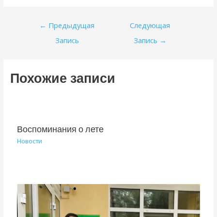
Навигация
←
Предыдущая
Следующая
по
Запись
Запись
→
записям
Похожие записи
Воспоминания о лете
Новости