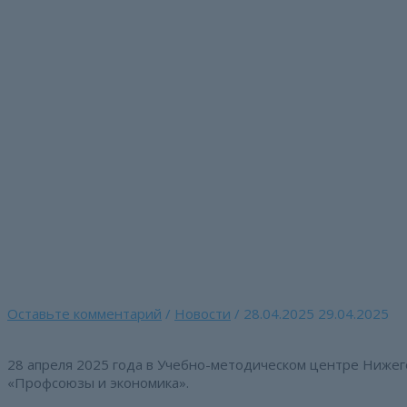
Перейти
к
содержимому
Форсайт-сессия «
Главная страница
»
Форсайт-сессия «Профсоюзы и экономик
Оставьте комментарий
/
Новости
/
28.04.2025
29.04.2025
28 апреля 2025 года в Учебно-методическом центре Ниже
«Профсоюзы и экономика».