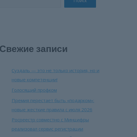
Поиск
Свежие записи
Суздаль — это не только история, но и
новые компетенции!
Голосящий профком
Премия перестает быть «подарком»:
новые жесткие правила с июля 2026
Росреестр совместно с Минцифры
реализовал сервис регистрации