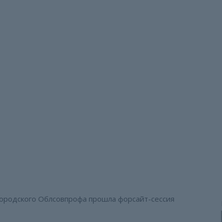
Профсоюзы и экономик
будущего
а»: стратегии будущего
городского Облсовпрофа прошла форсайт-сессия