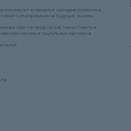
 прогнозируют возможные сценарии развития в
ктивного реагирования на будущие вызовы.
ионных советов профсоюзов, члены Совета и
авители ключевых социальных партнёров:
мателей
 РФ
х