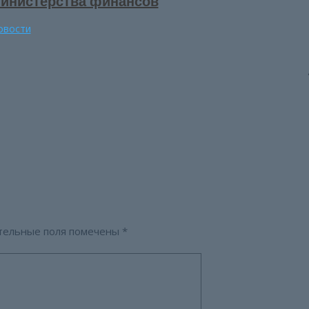
инистерства финансов
овости
тельные поля помечены
*