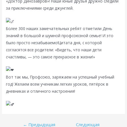
«Доктор Динозавров»! Наши юные друзья дружно следили
за приключениями среди джунглей.
Более 300 наших замечательных ребят отметили День
знаний в большой и шумной профсоюзной семье! И это
было просто незабываемо!Цитата дня, с которой
согласятся все родители: «Видеть, что наши дети
счастливы, — это самое прекрасное в жизни!»
Вот так мы, Профсоюз, заряжаем на успешный учебный
год! Желаем всем ученикам легких уроков, пятёрок в
дневниках и отличного настроения!
Навигация
←
Предыдущая
Следующая