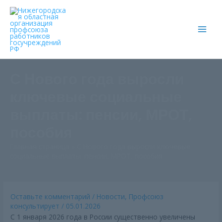
Main
Men
С Нового года выросли
ключевые социальные
выплаты: пенсии, МРОТ,
пособия
Главная страница
»
С Нового года выросли ключевые
социальные выплаты: пенсии, МРОТ, пособия
Оставьте комментарий
/
Новости
,
Профсоюз
консультирует
/
05.01.2026
С 1 января 2026 года в России существенно увеличены