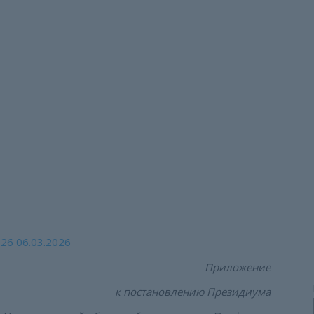
конкурсе «Лучшая пер
зация»
 первичная профсоюзная организация»
026
06.03.2026
Приложение
к постановлению Президиума