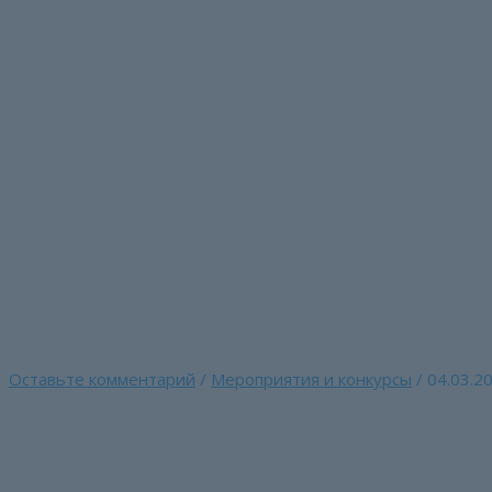
Перейти
к
содержимому
Положение о смотре-
профсоюзная органи
Главная страница
»
Положение о смотре-конкурсе «Лучшая
Оставьте комментарий
/
Мероприятия и конкурсы
/
04.03.2