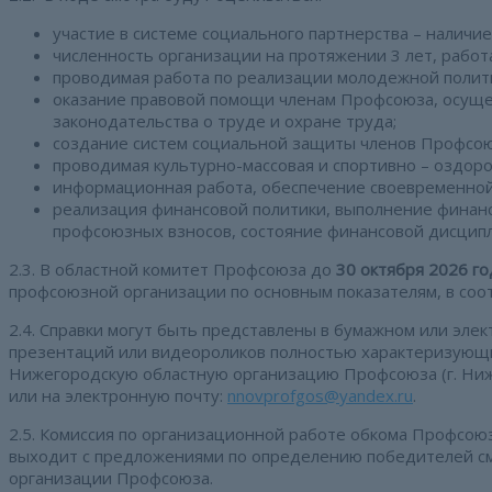
участие в системе социального партнерства – наличие
численность организации на протяжении 3 лет, работ
проводимая работа по реализации молодежной полит
оказание правовой помощи членам Профсоюза, осуще
законодательства о труде и охране труда;
создание систем социальной защиты членов Профсою
проводимая культурно-массовая и спортивно – оздоро
информационная работа, обеспечение своевременной
реализация финансовой политики, выполнение финанс
профсоюзных взносов, состояние финансовой дисципл
2.3. В областной комитет Профсоюза до
30 октября 2026 го
профсоюзной организации по основным показателям, в соот
2.4. Справки могут быть представлены в бумажном или эле
презентаций или видеороликов полностью характеризующи
Нижегородскую областную организацию Профсоюза (г. Нижни
или на электронную почту:
nnovprofgos@yandex.ru
.
2.5. Комиссия по организационной работе обкома Профсою
выходит с предложениями по определению победителей см
организации Профсоюза.