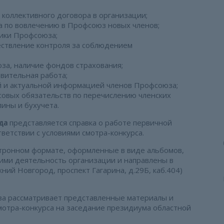
 коллективного договора в организации;
а по вовлечению в Профсоюз новых членов;
ики Профсоюза;
ствление контроля за соблюдением
за, наличие фондов страхования;
вительная работа;
 и актуальной информацией членов Профсоюза;
овых обязательств по перечислению членских
ины и бухучета.
да
представляется справка о работе первичной
ветствии с условиями смотра-конкурса.
ктронном формате, оформленные в виде альбомов,
ми деятельность организации и направлены в
й Новгород, проспект Гагарина, д.29Б, каб.404)
за рассматривает представленные материалы и
отра-конкурса на заседание президиума областной