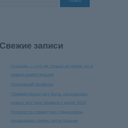
Поиск
Свежие записи
Суздаль — это не только история, но и
новые компетенции!
Голосящий профком
Премия перестает быть «подарком»:
новые жесткие правила с июля 2026
Росреестр совместно с Минцифры
реализовал сервис регистрации