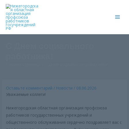
Main
Men
С Днем социального
работника!
Главная страница
»
С Днем социального работника!
Оставьте комментарий
/
Новости
/
08.06.2026
Уважаемые коллеги!
Нижегородская областная организация профсоюза
работников государственных учреждений и
общественного обслуживания сердечно поздравляет вас с