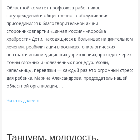
Областной комитет профсоюза работников
госучреждений и общественного обслуживания
присоединился к благотворительной акции
сторонниковпартии «Единая Россия» «Коробка
храбрости».Дети, находящиеся в больницах на длительном
лечении, реабилитации в хосписах, онкологических
центрах и иных медицинских учреждениях,проходят через
тонны сложных и болезненных процедур. Уколы,
капельницы, перевязки — каждый раз это огромный стресс
для ребенка. Марина Александрова, председатель нашей
областной организации, …
Профсоюз
Читать далее »
дарит
смелость:
поддержим
маленьких
Танцуем, молодость,
героев