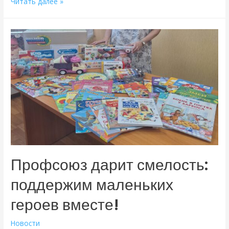
Профсоюзный
Читать далее »
актив
в
деле!
Профсоюз дарит смелость:
поддержим маленьких
героев вместе!
Новости