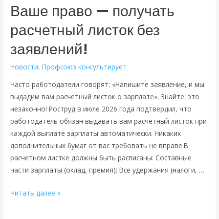
новые
Ваше право — получать
жесткие
расчетный листок без
правила
с
заявлений!
июля
2026
Новости
,
Профсоюз консультирует
Часто работодатели говорят: «Напишите заявление, и мы
выдадим вам расчетный листок о зарплате». Знайте: это
незаконно! Роструд в июле 2026 года подтвердил, что
работодатель обязан выдавать вам расчетный листок при
каждой выплате зарплаты автоматически. Никаких
дополнительных бумаг от вас требовать не вправе.В
расчетном листке должны быть расписаны: Составные
части зарплаты (оклад, премия); Все удержания (налоги, …
Ваше
Читать далее »
право
—