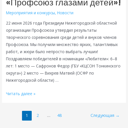
«Профсоюз глазами детей»!
дела
Мероприятия и конкурсы
,
Новости
22 июня 2026 года Президиум Нижегородской областной
организации Профсоюза утвердил результаты
творческого соревнования среди детей и внуков членов
Профсоюза. Мы получили множество ярких, талантливых
работ, и жюри было непросто выбрать лучших!
Поздравляем победителей в номинации «Любители»: 6–8
лет: 1 место — Сафронов Федор (ГБУ «КЦСОН Тонкинского
округа») 2 место — Вихрев Матвей (ОСФР по
Нижегородской области) …
Подведены
Читать далее »
итоги
конкурса
Пагинация
«Профсоюз
1
2
…
48
Следующая
→
записей
глазами