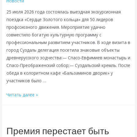
Новости
25 июля 2026 года состоялась выездная экскурсионная
поездка «Сердце Золотого кольца» для 50 лидеров
профсоюзного движения. Мероприятие удачно
совместило богатую культурную программу с
профессиональным развитием участников. В ходе визита в
город Суздаль делегация посетила знаковые объекты
древнерусского зодчества:— Спасо-Евфимиев монастырь и
Спасо-Преображенский собор;— Суздальский кремль. После
обеда в колоритном кафе «Бальзаминов дворик» у
участников было …
Суздаль
Читать далее »
—
это
не
только
Премия перестает быть
история,