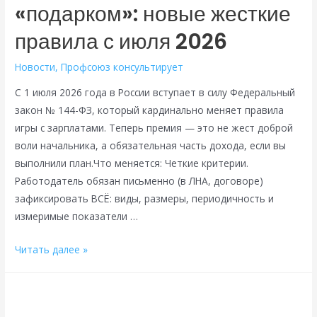
«подарком»: новые жесткие
но
и
правила с июля 2026
новые
компетенции!
Новости
,
Профсоюз консультирует
С 1 июля 2026 года в России вступает в силу Федеральный
закон № 144-ФЗ, который кардинально меняет правила
игры с зарплатами. Теперь премия — это не жест доброй
воли начальника, а обязательная часть дохода, если вы
выполнили план.Что меняется: Четкие критерии.
Работодатель обязан письменно (в ЛНА, договоре)
зафиксировать ВСЁ: виды, размеры, периодичность и
измеримые показатели …
Премия
Читать далее »
перестает
быть
«подарком»: