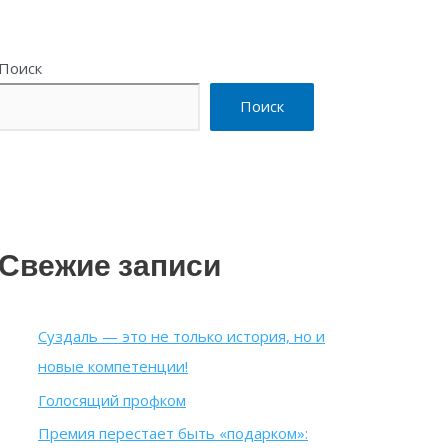
Поиск
Поиск
Свежие записи
Суздаль — это не только история, но и
новые компетенции!
Голосящий профком
Премия перестает быть «подарком»: