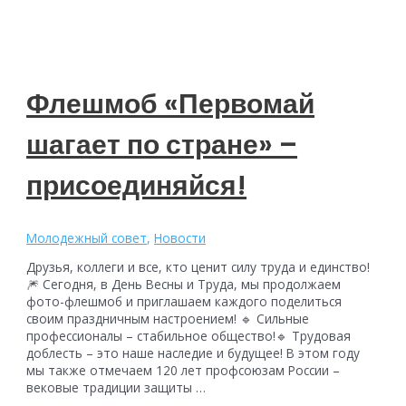
Молодежного
форума
Нижегородской
областной
организации
Профсоюза
Флешмоб «Первомай
шагает по стране» –
присоединяйся!
Молодежный совет
,
Новости
Друзья, коллеги и все, кто ценит силу труда и единство!
🎆 Сегодня, в День Весны и Труда, мы продолжаем
фото-флешмоб и приглашаем каждого поделиться
своим праздничным настроением! 🔹 Сильные
профессионалы – стабильное общество!🔹 Трудовая
доблесть – это наше наследие и будущее! В этом году
мы также отмечаем 120 лет профсоюзам России –
вековые традиции защиты …