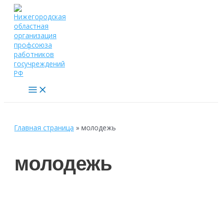
Перейти
к
содержимому
Main
Menu
Главная страница
»
молодежь
молодежь