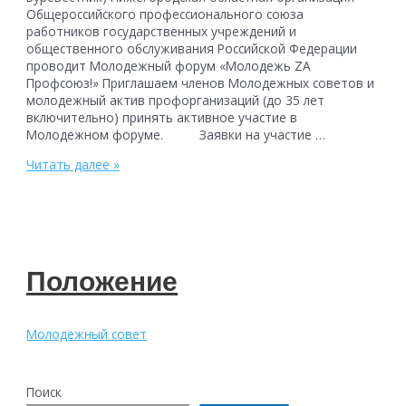
Общероссийского профессионального союза
работников государственных учреждений и
общественного обслуживания Российской Федерации
проводит Молодежный форум «Молодежь ZA
Профсоюз!» Приглашаем членов Молодежных советов и
молодежный актив профорганизаций (до 35 лет
включительно) принять активное участие в
Молодежном форуме. Заявки на участие …
Приглашаем
Читать далее »
принять
участие
в
молодежном
форуме
«Молодежь
Положение
ZA
Профсоюз!»
Молодежный совет
Поиск