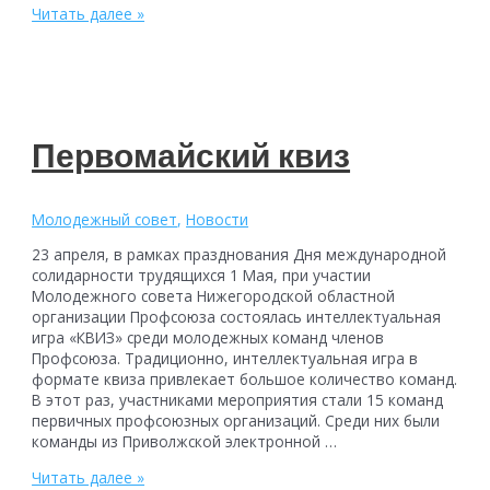
Флешмоб
Читать далее »
«Первомай
шагает
по
стране»
–
присоединяйся!
Первомайский квиз
Молодежный совет
,
Новости
23 апреля, в рамках празднования Дня международной
солидарности трудящихся 1 Мая, при участии
Молодежного совета Нижегородской областной
организации Профсоюза состоялась интеллектуальная
игра «КВИЗ» среди молодежных команд членов
Профсоюза. Традиционно, интеллектуальная игра в
формате квиза привлекает большое количество команд.
В этот раз, участниками мероприятия стали 15 команд
первичных профсоюзных организаций. Среди них были
команды из Приволжской электронной …
Первомайский
Читать далее »