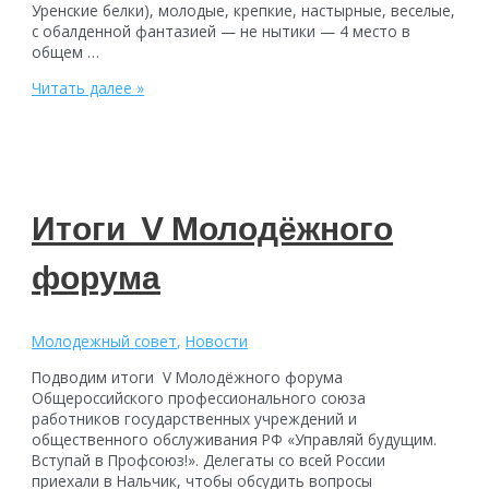
Уренские белки), молодые, крепкие, настырные, веселые,
с обалденной фантазией — не нытики — 4 место в
общем …
Туристический
Читать далее »
слет
молодежных
команд
Уренского
муниципального
округа
Итоги V Молодёжного
форума
Молодежный совет
,
Новости
Подводим итоги V Молодёжного форума
Общероссийского профессионального союза
работников государственных учреждений и
общественного обслуживания РФ «Управляй будущим.
Вступай в Профсоюз!». Делегаты со всей России
приехали в Нальчик, чтобы обсудить вопросы