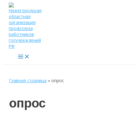
Перейти
к
содержимому
Main
Menu
Главная страница
»
опрос
опрос