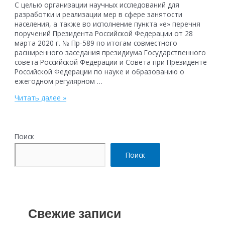
С целью организации научных исследований для
разработки и реализации мер в сфере занятости
населения, а также во исполнение пункта «е» перечня
поручений Президента Российской Федерации от 28
марта 2020 г. № Пр-589 по итогам совместного
расширенного заседания президиума Государственного
совета Российской Федерации и Совета при Президенте
Российской Федерации по науке и образованию о
ежегодном регулярном …
Опрос
Читать далее »
«МОНИТОРИНГ
РАЗВИТИЯ
КАДРОВОГО
ПОТЕНЦИАЛА
Поиск
ОРГАНИЗАЦИЙ
И
Поиск
ВОСТРЕБОВАННОСТИ
ПРОФЕССИЙ
РАБОЧИХ,
ДОЛЖНОСТЕЙ
СЛУЖАЩИХ»
Свежие записи