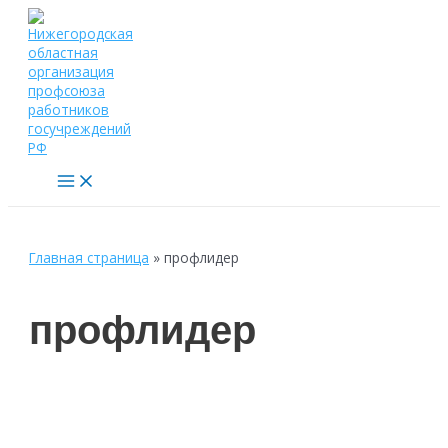
Перейти
к
содержимому
Main
Menu
Главная страница
»
профлидер
профлидер