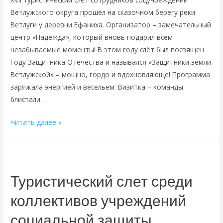
Ветлужского округа прошел на сказочном берегу реки
Ветлуги у деревни Ефаниха. Организатор – замечательный
центр «Надежда», который вновь подарил всем
незабываемые моменты! В этом году слёт был посвящен
Году Защитника Отечества и назывался «Защитники земли
Ветлужской» – мощно, гордо и вдохновляюще! Программа
заряжала энергией и весельем: Визитка – команды
блистали …
Турслёт-2025:
Читать далее »
яркие
эмоции,
дружба
и
Туристический слет среди
победы!
коллективов учреждений
социальной защиты