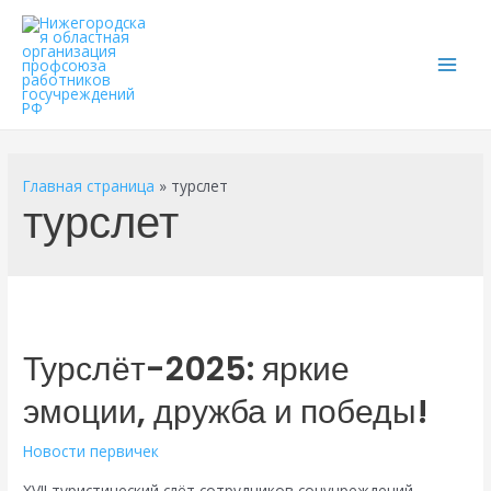
Main
Men
Главная страница
»
турслет
турслет
Турслёт-2025: яркие
эмоции, дружба и победы!
Новости первичек
XVII туристический слёт сотрудников соцучреждений