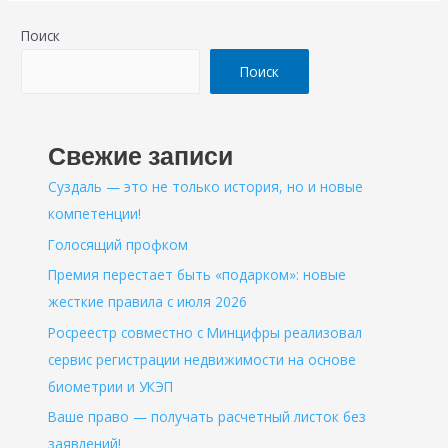
среди
Поиск
коллективов
учреждений
Поиск
социальной
защиты
населения
Свежие записи
Ветлужского
Суздаль — это не только история, но и новые
района
компетенции!
Голосящий профком
Премия перестает быть «подарком»: новые
жесткие правила с июля 2026
Росреестр совместно с Минцифры реализовал
сервис регистрации недвижимости на основе
биометрии и УКЭП
Ваше право — получать расчетный листок без
заявлений!