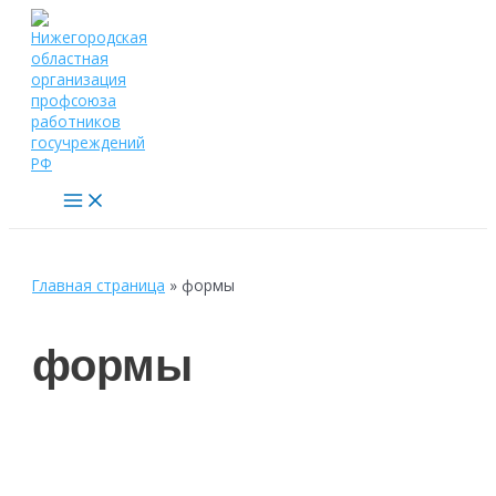
Перейти
к
содержимому
Main
Menu
Главная страница
»
формы
формы