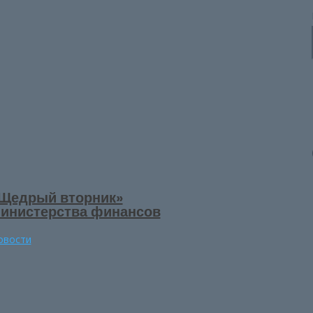
Щедрый вторник»
инистерства финансов
овости