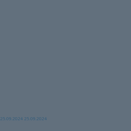
ород» предлагает услу
 профсоюза — спецпре
т услуги по оздоровлению членов профсоюза — спецпредлож
25.09.2024
25.09.2024