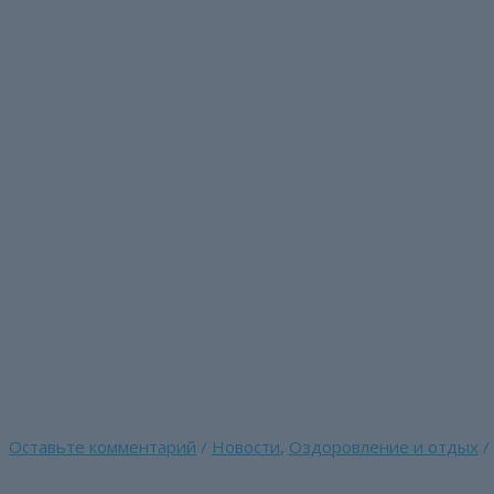
Перейти
к
содержимому
Санаторий «Зеленый г
оздоровлению членов
дней
Главная страница
»
Санаторий «Зеленый город» предлагае
Оставьте комментарий
/
Новости
,
Оздоровление и отдых
/