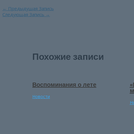
Навигация
←
Предыдущая Запись
по
Следующая Запись
→
записям
Похожие записи
Воспоминания о лете
«
м
Новости
Н