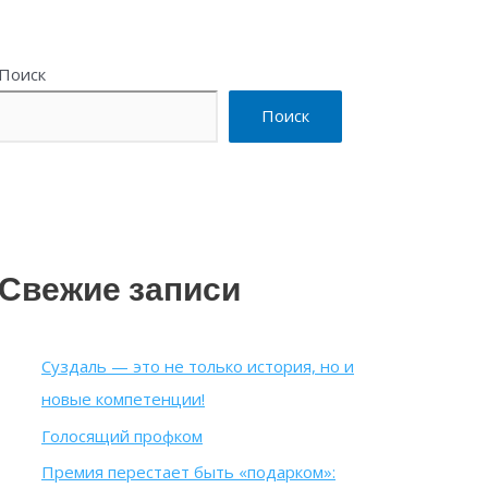
Поиск
Поиск
Свежие записи
Суздаль — это не только история, но и
новые компетенции!
Голосящий профком
Премия перестает быть «подарком»: