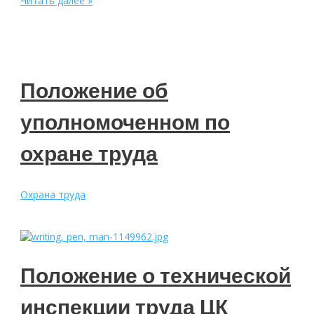
Читать далее »
о
правовой
службе
Положение об
уполномоченном по
охране труда
Охрана труда
Положение о технической
инспекции труда ЦК