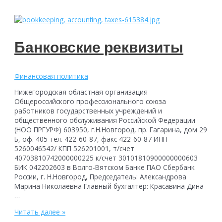
ПРГУРФ
о
централизованном
бухгалтерском
обслуживании
Банковские реквизиты
Финансовая политика
Нижегородская областная организация
Общероссийского профессионального союза
работников государственных учреждений и
общественного обслуживания Российской Федерации
(НОО ПРГУРФ) 603950, г.Н.Новгород, пр. Гагарина, дом 29
Б, оф. 405 тел. 422-60-87, факс 422-60-87 ИНН
5260046542/ КПП 526201001, т/счет
40703810742000000225 к/счет 30101810900000000603
БИК 042202603 в Волго-Вятском Банке ПАО Сбербанк
России, г. Н.Новгород, Председатель: Александрова
Марина Николаевна Главный бухгалтер: Красавина Дина
…
Банковские
Читать далее »
реквизиты