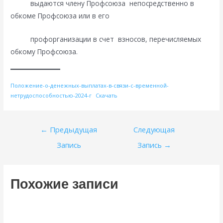
выдаются члену Профсоюза непосредственно в
обкоме Профсоюза или в его
профорганизации в счет взносов, перечисляемых
обкому Профсоюза.
Положение-о-денежных-выплатах-в-связи-с-временной-
нетрудоспособностью-2024-г
Скачать
Навигация
←
Предыдущая
Следующая
по
Запись
Запись
→
записям
Похожие записи