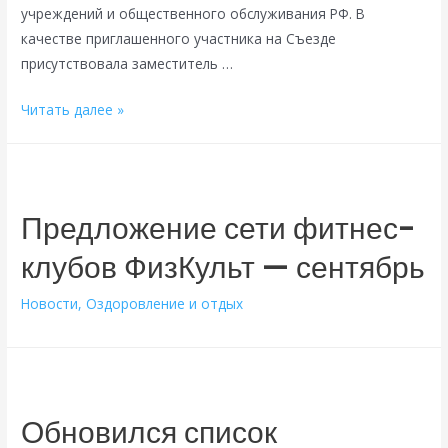
учреждений и общественного обслуживания РФ. В
качестве приглашенного участника на Съезде
присутствовала заместитель …
VIII
Читать далее »
Съезд
Международной
Федерации
профсоюзов
Предложение сети фитнес-
работников
клубов ФизКульт — сентябрь
государственных
учреждений
Новости
,
Оздоровление и отдых
и
общественного
обслуживания
Обновился список