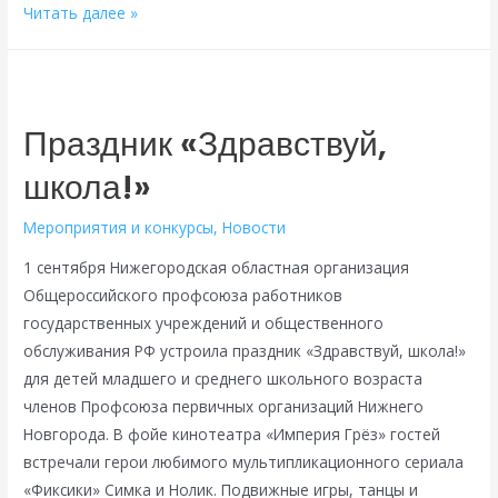
Обновился
Читать далее »
список
партнеров
«Профсоюзного
дисконта»
Праздник «Здравствуй,
в
школа!»
категории
Путешествия,
Мероприятия и конкурсы
,
Новости
туризм,
отдых
1 сентября Нижегородская областная организация
на
Общероссийского профсоюза работников
01.09.2022
государственных учреждений и общественного
обслуживания РФ устроила праздник «Здравствуй, школа!»
для детей младшего и среднего школьного возраста
членов Профсоюза первичных организаций Нижнего
Новгорода. В фойе кинотеатра «Империя Грёз» гостей
встречали герои любимого мультипликационного сериала
«Фиксики» Симка и Нолик. Подвижные игры, танцы и