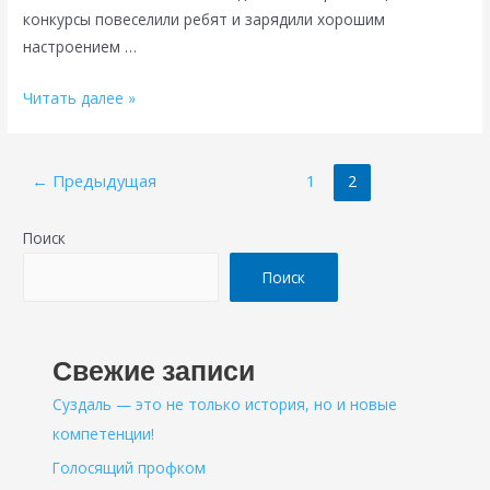
конкурсы повеселили ребят и зарядили хорошим
настроением …
Праздник
Читать далее »
«Здравствуй,
школа!»
Пагинация
←
Предыдущая
1
2
записей
Поиск
Поиск
Свежие записи
Суздаль — это не только история, но и новые
компетенции!
Голосящий профком