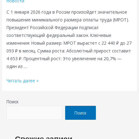
Новости
С 1 января 2026 года в России произойдет значительное
повышение минимального размера оплаты труда (МРОТ).
Президент Российской Федерации подписал
соответствующий федеральный закон. Ключевые
изменения: Новый размер: МРОТ вырастет с 22 440 ₽ до 27
093 ₽ в месяц. Сумма роста: Абсолютный прирост составит
4 653 ₽. Процентный рост: Это увеличение на 20,7% —
один из …
Президент
Читать далее »
подписал
закон
Поиск
о
рекордном
Поиск
повышении
МРОТ
с