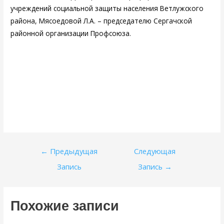
учреждений социальной защиты населения Ветлужского
района, Мясоедовой Л.А. – председателю Сергачской
районной организации Профсоюза.
Навигация
←
Предыдущая
Следующая
по
Запись
Запись
→
записям
Похожие записи