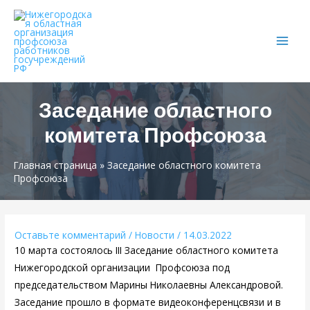
Main
Men
Заседание областного
комитета Профсоюза
Главная страница
»
Заседание областного комитета
Профсоюза
Оставьте комментарий
/
Новости
/
14.03.2022
10 марта состоялось III Заседание областного комитета
Нижегородской организации Профсоюза под
председательством Марины Николаевны Александровой.
Заседание прошло в формате видеоконференцсвязи и в