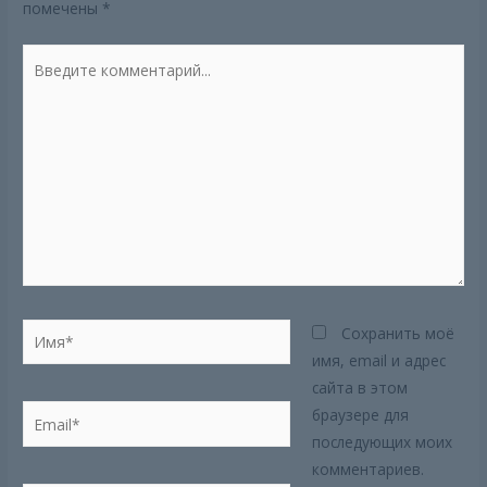
помечены
*
Введите
комментарий...
Имя*
Сохранить моё
имя, email и адрес
сайта в этом
Email*
браузере для
последующих моих
комментариев.