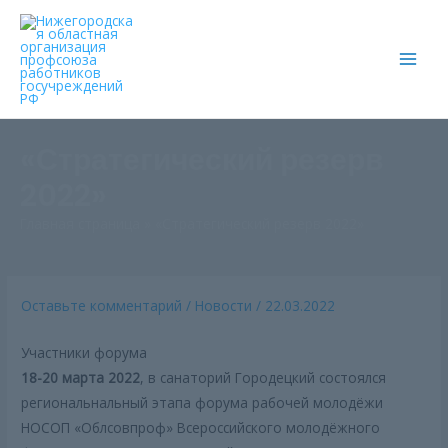
Main
Men
«Стратегический резерв
2022»
Главная страница
»
«Стратегический резерв 2022»
Оставьте комментарий
/
Новости
/
22.03.2022
Участники форума
18-20 марта 2022
, в санаторий Городецкий состоялся
региональнальный этапа форума рабочей молодёжи
НОСОП «Облсовпроф» Всероссийского молодёжного