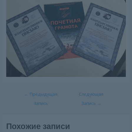
Навигация
←
Предыдущая
Следующая
по
Запись
Запись
→
записям
Похожие записи