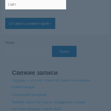
Сайт
Поиск
Поиск
Свежие записи
Суздаль — это не только история, но и новые
компетенции!
Голосящий профком
Премия перестает быть «подарком»: новые
жесткие правила с июля 2026