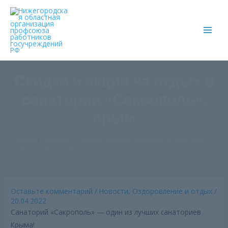
Main
Men
Скидки и акции на отдых в
санатории «Сакрополь»,
Крым
Главная страница
»
Скидки и акции на отдых в санатории
«Сакрополь», Крым
Оставьте комментарий
/
Новости
,
Оздоровление и отдых
/
20.04.2022
Санаторий «Сакрополь» — один из лучших санаториев
Крыма!