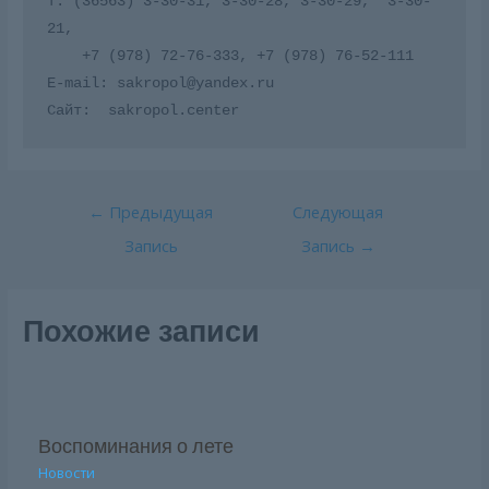
т. (36563) 3-30-31, 3-30-28, 3-30-29,  3-30-
21,

    +7 (978) 72-76-333, +7 (978) 76-52-111

E-mail: sakropol@yandex.ru

Сайт:  sakropol.center
Навигация
←
Предыдущая
Следующая
по
Запись
Запись
→
записям
Похожие записи
Воспоминания о лете
Новости