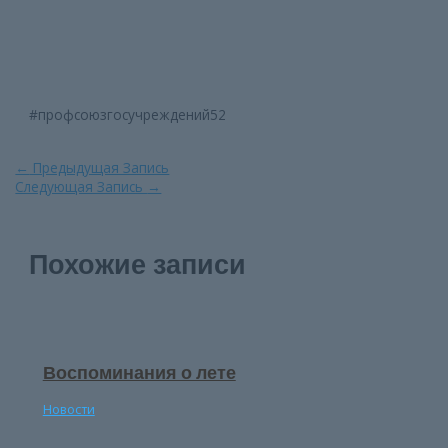
#профсоюзгосучреждений52
Навигация
←
Предыдущая Запись
по
Следующая Запись
→
записям
Похожие записи
Воспоминания о лете
Новости