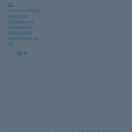
Перейти
к
содержимому
Main
Menu
Зональный семинар в
Городце
Главная страница
»
Зональный семинар в Городце