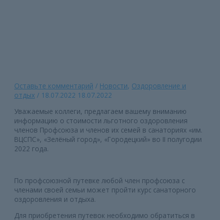
II-ом полугодии 2022 года
Главная страница
»
Прейскурант на льготное оздоровление в
профсоюзных санаториях Нижегородской области во II-ом
полугодии 2022 года
Оставьте комментарий
/
Новости
,
Оздоровление и
отдых
/
18.07.2022
18.07.2022
Уважаемые коллеги, предлагаем вашему вниманию
информацию о стоимости льготного оздоровления
членов Профсоюза и членов их семей в санаториях «им.
ВЦСПС», «Зелёный город», «Городецкий» во II полугодии
2022 года.
По профсоюзной путевке любой член профсоюза с
членами своей семьи может пройти курс санаторного
оздоровления и отдыха.
Для приобретения путевок необходимо обратиться в