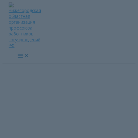
Перейти
к
содержимому
Main
Menu
Прейскурант на льготное
оздоровление в
профсоюзных санаториях
Нижегородской области во