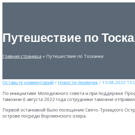
Перейти
к
содержимому
Путешествие по Тоска
Главная страница
»
Путешествие по Тосканке
Оставьте комментарий
/
Новости первичек
/
15.08.2022
15.
По инициативе Молодежного совета и при поддержке Про
таможни 6 августа 2022 года сотрудники таможни отправи
Первой остановкой было посещение Свято-Троицкого Остр
острове посреди Ворсменского озера.