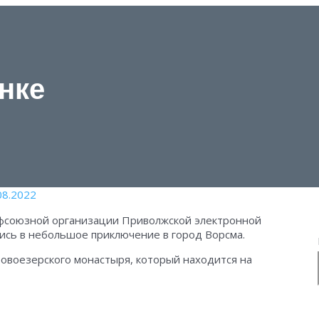
нке
08.2022
фсоюзной организации Приволжской электронной
лись в небольшое приключение в город Ворсма.
овоезерского монастыря, который находится на