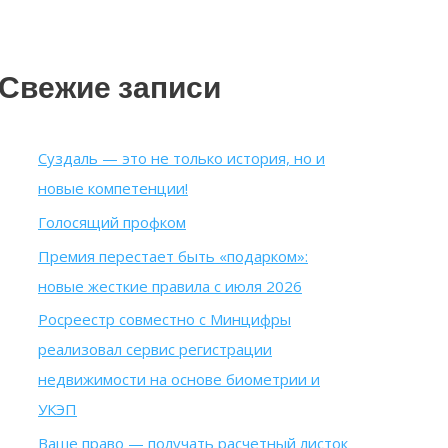
Свежие записи
Суздаль — это не только история, но и
новые компетенции!
Голосящий профком
Премия перестает быть «подарком»:
новые жесткие правила с июля 2026
Росреестр совместно с Минцифры
реализовал сервис регистрации
недвижимости на основе биометрии и
УКЭП
Ваше право — получать расчетный листок