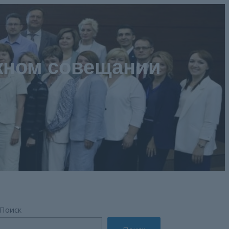
жном совещании
Поиск