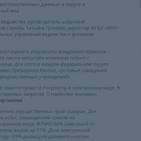
ространственных данных» в округе и
ный вид.
я ведомства, руководитель цифровой
еля Службы Татьяна Громова, директор ФГБУ «ФКП
льных управлений ведомства и филиалов
огут оценить результаты внедрения сервисов
кта такого масштаба возможна только с
манд. Для этого в каждом федеральном округе
ями Президента России, кустовые совещания
дведомственных учреждений».
твия поступает в Росреестр в электронном виде. В
ственных запросов. О наиболее значимых
Мартынова
.
арантию имущественных прав граждан. Для
а услуг, сокращением сроков их
ктронном виде. В ПФО 94% заявлений от
азатель вырос на 17%. Доля электронной
 году. 65% договоров долевого участия