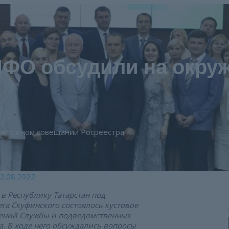
ФО обсудили на окру
окружном совещании Росреестра
2.08.2022
 в Республику Татарстан под
га Скуфинского состоялось кустовое
лений Службы и подведомственных
. В ходе него обсуждались вопросы