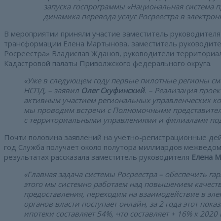
запуска госпрограммы «Национальная система п
динамика перевода услуг Росреестра в электрон
В мероприятии приняли участие заместитель руководител
трансформации Елена Мартынова, заместитель руководит
Росреестра» Владислав Жданов, руководители территориа
Кадастровой палаты Приволжского федерального округа.
«Уже в следующем году первые пилотные регионы см
НСПД, – заявил
Олег Скуфинский
. – Реализация прое
активным участием региональных управленческих ко
мы проводим встречи с Полномочными представител
с территориальными управлениями и филиалами по
Почти половина заявлений на учетно-регистрационные дейс
год Служба получает около полутора миллиардов межведом
результатах рассказала заместитель руководителя
Елена 
«Главная задача системы Росреестра – обеспечить г
этого мы системно работаем над повышением качеств
предоставления, переходим на взаимодействие в эле
органов власти поступает онлайн, за 2 года этот пок
ипотеки составляет 54%, что составляет + 16% к 2020