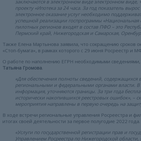
заключаются в электронном виде электронном виде, +
проекту «Ипотека за 24 часа. За год показатель выро
электронное оказание услуг необходимо поддерживать
успешной реализации госпрограммы «Национальная с
пилотных регионов входят в состав ПФО – это Респуб
Пермский край, Нижегородская и Самарская, Оренбургс
Также Елена Мартынова заявила, что сокращению сроков ок
«Стоп-бумага», в рамках которого с 29 июня Росреестр и
О работе по наполнению ЕГРН необходимыми сведениями, 
Татьяна Громова
.
«Для обеспечения полноты сведений, содержащихся в
региональными и федеральными органами власти. В
информация, уточняются границы. За три года беспла
исторически накопившихся реестровых ошибок», – ска
мероприятия направлены в первую очередь на защит
В ходе встречи региональные управления Росреестра и ф
итогах своей деятельности за первое полугодие 2022 года.
«Услуги по государственной регистрации прав и госу
Управлением Росреестра по Нижегородской области, 