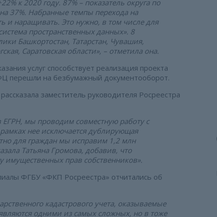
22% к 2020 году. 87% – показатель округа по
с на 37%. Набранные темпы перехода на
 и наращивать. Это нужно, в том числе для
истема пространственных данных». 8
лики Башкортостан, Татарстан, Чувашия,
кая, Саратовская области», – отметила она.
азания услуг способствует реализация проекта
 МФЦ перешли на безбумажный документооборот.
рассказала заместитель руководителя Росреестра
 ЕГРН, мы проводим совместную работу с
 рамках нее исключается дублирующая
тно для граждан мы исправим 1,2 млн
зала Татьяна Громова, добавив, что
у имущественных прав собственников».
илиалы ФГБУ «ФКП Росреестра» отчитались об
дарственного кадастрового учета, оказываемые
являются одними из самых сложных, но в тоже