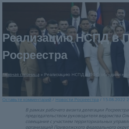
Перейти
к
содержимому
Реализацию НСПД в П
Росреестра
Главная страница
»
Реализацию НСПД в ПФО обсудили на 
Оставьте комментарий
/
Новости Росреестра
/
15.08.2022
2
В рамках рабочего визита делегации Росреестра
председательством руководителя ведомства Оле
совещание с участием территориальных управ
организаций Приволжского федерального округа