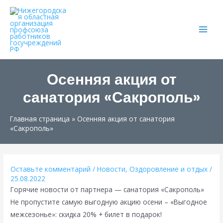
Main
Men
Осенняя акция от
санатория «Сакрополь»
Главная страница
»
Осенняя акция от санатория
«Сакрополь»
Оставьте комментарий
/
Новости
,
Оздоровление и отдых
/
25.08.2022
Горячие новости от партнера — санатория «Сакрополь»
Не пропустите самую выгодную акцию осени – «Выгодное
межсезонье»: скидка 20% + билет в подарок!