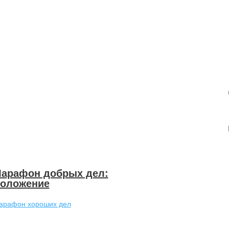
арафон добрых дел:
оложение
арафон хороших дел