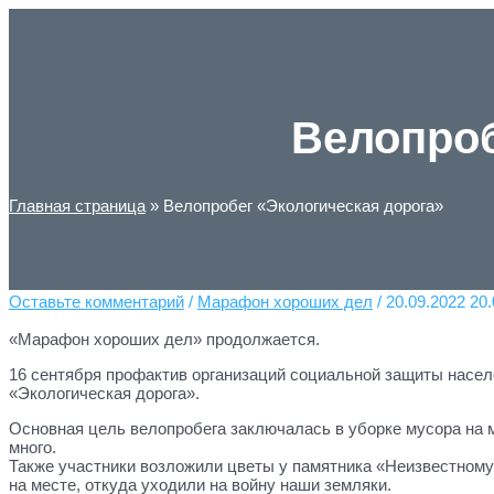
Перейти
к
содержимому
Велопроб
Главная страница
»
Велопробег «Экологическая дорога»
Оставьте комментарий
/
Марафон хороших дел
/
20.09.2022
20.
«Марафон хороших дел» продолжается.
16 сентября профактив организаций социальной защиты насел
«Экологическая дорога».
Основная цель велопробега заключалась в уборке мусора на 
много.
Также участники возложили цветы у памятника «Неизвестному
на месте, откуда уходили на войну наши земляки.