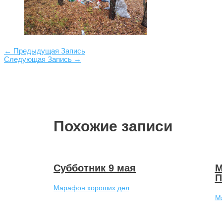
Навигация
←
Предыдущая Запись
по
Следующая Запись
→
записям
Похожие записи
Субботник 9 мая
М
П
Марафон хороших дел
М