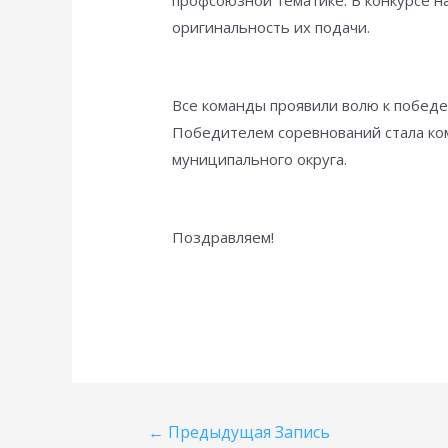
профсоюзной тематике. В конкурсе н
оригинальность их подачи.
Все команды проявили волю к победе
Победителем соревнований стала ко
муниципального округа.
Поздравляем!
Навигация
←
Предыдущая Запись