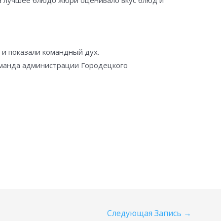
а лучшее блюдо жюри оценивало вкус блюд и
 и показали командный дух.
манда администрации Городецкого
Следующая Запись
→