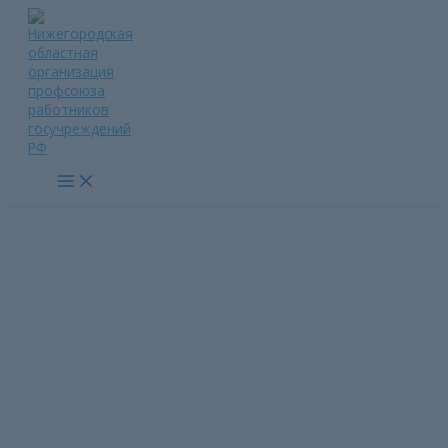
Перейти
к
содержимому
Main
Menu
Вместе навсегда, выбор
людей, Донецк, Луганск,
Запорожье , Херсон , Россия
Главная страница
»
Вместе навсегда, выбор людей, Донецк,
Луганск, Запорожье , Херсон , Россия