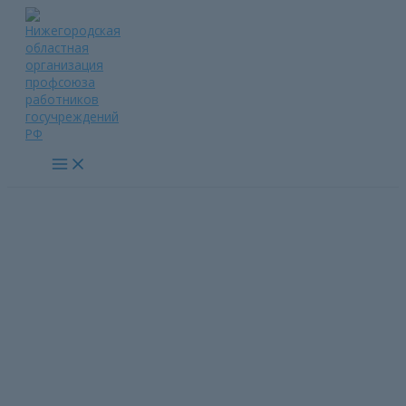
Перейти
к
содержимому
Main
Menu
Гуманитарная помощь от
ГБУ «КЦСОН» Воротынского
района»
Главная страница
»
Гуманитарная помощь от ГБУ «КЦСОН»
Воротынского района»