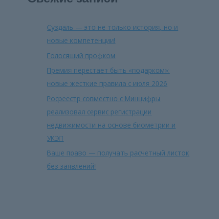
Суздаль — это не только история, но и
новые компетенции!
Голосящий профком
Премия перестает быть «подарком»:
новые жесткие правила с июля 2026
Росреестр совместно с Минцифры
реализовал сервис регистрации
недвижимости на основе биометрии и
УКЭП
Ваше право — получать расчетный листок
без заявлений!