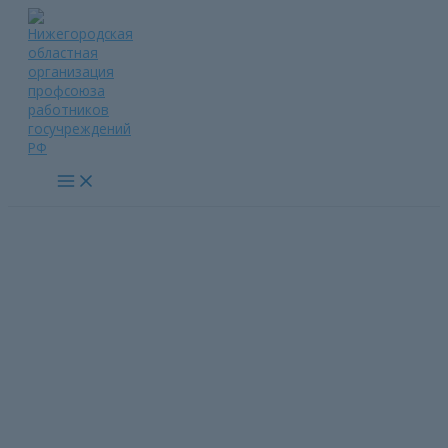
Перейти
к
содержимому
Main
Menu
Митинг — концерт «Мы
вместе. Своих не бросаем»
Главная страница
»
Митинг — концерт «Мы вместе. Своих не
бросаем»