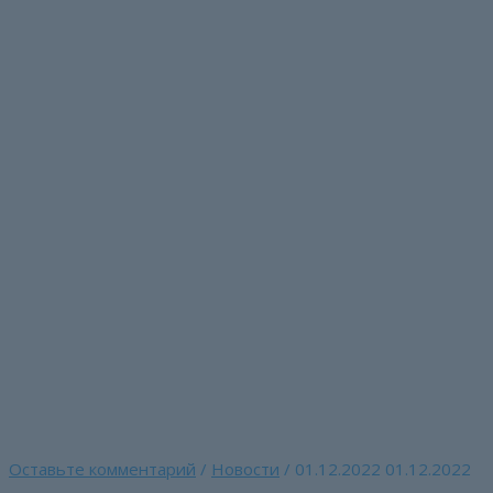
Перейти
к
содержимому
C 28 ноября по 2 дек
Общероссийского про
общественного обслу
Главная страница
»
C 28 ноября по 2 декабря в Москве пр
РФ
Оставьте комментарий
/
Новости
/
01.12.2022
01.12.2022