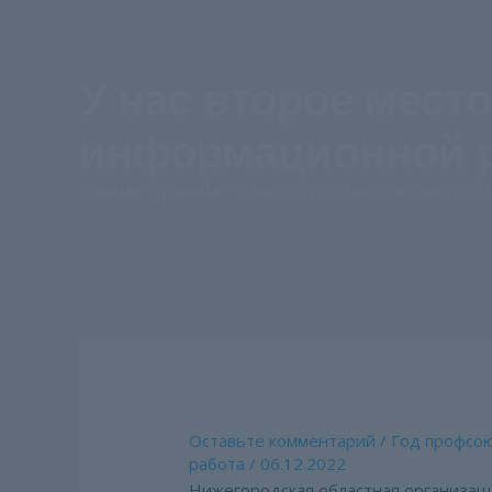
У нас второе мест
информационной 
Главная страница
»
У нас второе место в конкурс
Оставьте комментарий
/
Год профсо
работа
/
06.12.2022
Нижегородская областная организаци