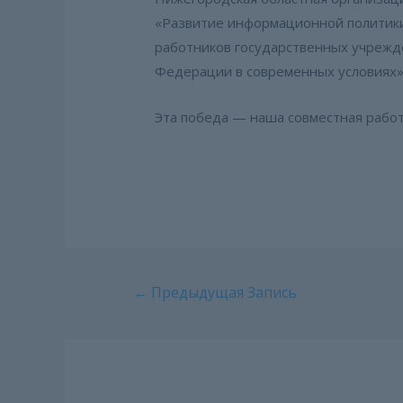
«Развитие информационной политик
работников государственных учрежд
Федерации в современных условиях»
Эта победа — наша совместная работ
Навигация
←
Предыдущая Запись
по
записям