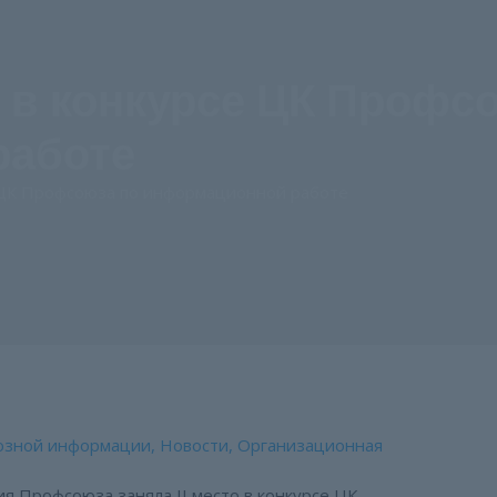
о в конкурсе ЦК Профс
работе
е ЦК Профсоюза по информационной работе
юзной информации
,
Новости
,
Организационная
я Профсоюза заняла II место в конкурсе ЦК