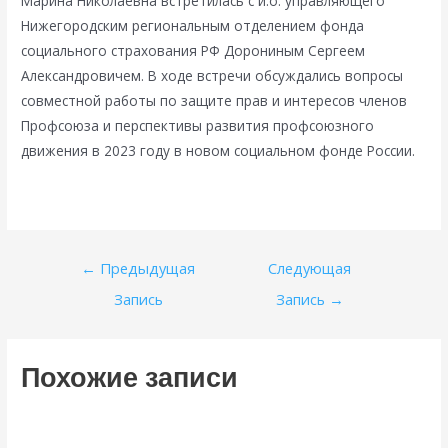
Марина Николаевна встретилась с и.о. управляющего
Нижегородским региональным отделением фонда
социального страхования РФ Дорониным Сергеем
Александровичем. В ходе встречи обсуждались вопросы
совместной работы по защите прав и интересов членов
Профсоюза и перспективы развития профсоюзного
движения в 2023 году в новом социальном фонде России.
Навигация
←
Предыдущая
Следующая
по
Запись
Запись
→
записям
Похожие записи