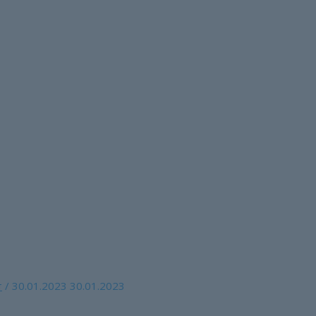
е исключаются поняти
кзамена и необходимос
нятие квалификационного экзамена и необходимость его про
т
/
30.01.2023
30.01.2023