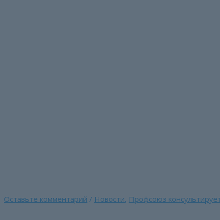
Перейти
к
содержимому
Из Закона о госслужб
квалификационного э
проведения
Главная страница
»
Из Закона о госслужбе исключаются по
Оставьте комментарий
/
Новости
,
Профсоюз консультируе