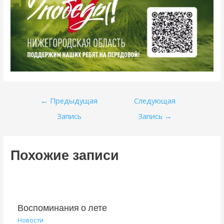
Навигация
←
Предыдущая
Следующая
по
Запись
Запись
→
записям
Похожие записи
Воспоминания о лете
Новости