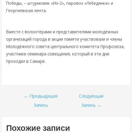
Победы, – штурмовик «Ил-2», паровоз «Лебедянка» и
Георгиевская лента.
Вместе с волонтёрами и представителями молодёжных
организаций города в акции памяти участвовали и члены
Молодёжного совета центрального комитета Профсоюза,
участники семинара-совещания, который в эти дни
проходил в Самаре.
Навигация
←
Предыдущая
Следующая
по
Запись
Запись
→
записям
Похожие записи