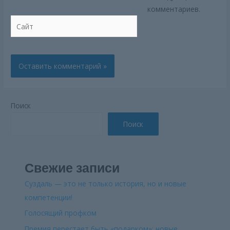
комментариев.
Сайт
Поиск
Поиск
Свежие записи
Суздаль — это не только история, но и новые
компетенции!
Голосящий профком
Премия перестает быть «подарком»: новые