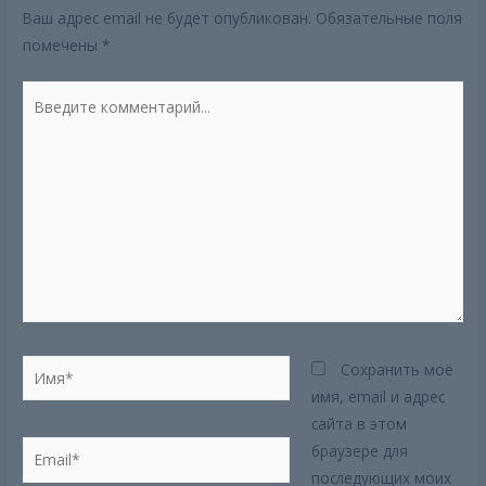
Ваш адрес email не будет опубликован.
Обязательные поля
помечены
*
Введите
комментарий...
Имя*
Сохранить моё
имя, email и адрес
сайта в этом
Email*
браузере для
последующих моих