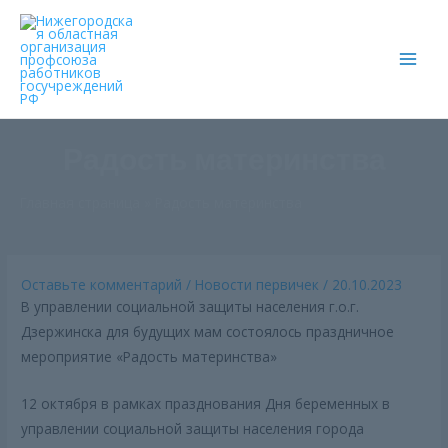
Main
Men
Радость материнства
Главная страница
»
Радость материнства
Оставьте комментарий
/
Новости первичек
/
20.10.2023
В управлении социальной защиты населения г.о.г.
Дзержинска для будущих мам состоялось праздничное
мероприятие «Радость материнства»
12 октября в рамках празднования Дня беременных в
управлении социальной защиты населения города