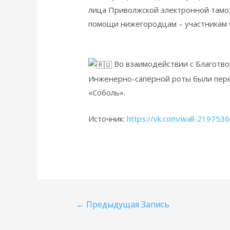
лица Приволжской электронной тамо
помощи нижегородцам – участникам 
Во взаимодействии с Благотв
Инженерно-сапёрной роты были пере
«Соболь».
Источник:
https://vk.com/wall-219753
Навигация
←
Предыдущая Запись
по
записям