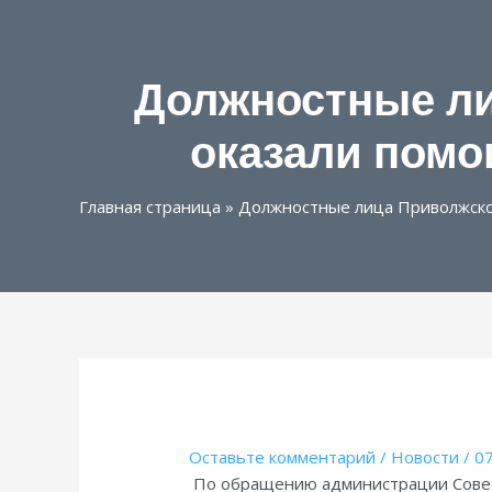
Должностные ли
оказали помо
Главная страница
»
Должностные лица Приволжско
Оставьте комментарий
/
Новости
/
07
По обращению администрации Совет