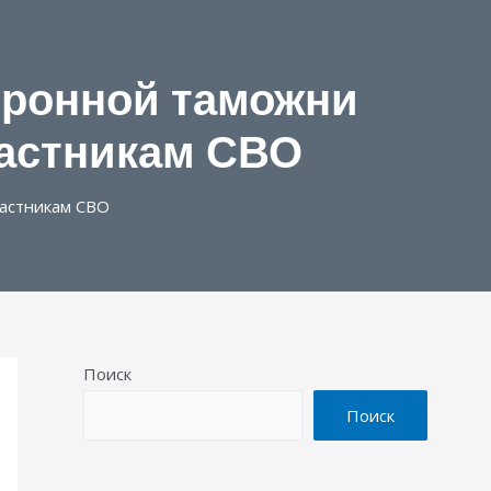
тронной таможни
частникам СВО
астникам СВО
Поиск
Поиск