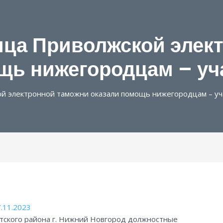
ца Приволжской элек
щь нижегородцам – у
й электронной таможни оказали помощь нижегородцам – уч
.11.2023
ского района г. Нижний Новгород должностные